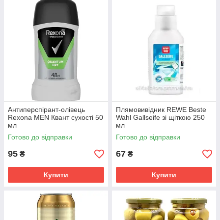
Антиперспірант-олівець
Плямовивідник REWE Beste
Rexona MEN Квант сухості 50
Wahl Gallseife зі щіткою 250
мл
мл
Готово до відправки
Готово до відправки
95
67
₴
₴
Купити
Купити