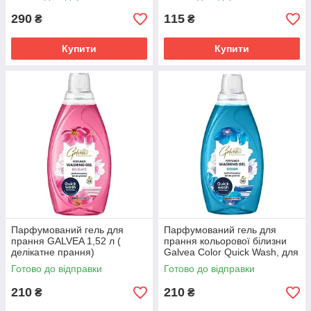
290
115
₴
₴
Купити
Купити
Парфумований гель для
Парфумований гель для
прання GALVEA 1,52 л (
прання кольорової білизни
делікатне прання)
Galvea Color Quick Wash, для
коротких програм, 38 прань,
Готово до відправки
Готово до відправки
1.52 л
210
210
₴
₴