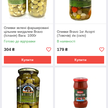
Оливки зелені фаршировані
цільним мигдалем Bravo
Оливки Bravo 1кг Асорті
(Іспанія) Вага: 1000г
(7овочів) з\к (скло)
Готово до відправки
В наявності
304
179
₴
₴
Купити
Купити