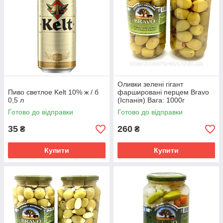
Оливки зелені гігант
Пиво светлое Kelt 10% ж / б
фаршировані перцем Bravo
0,5 л
(Іспанія) Вага: 1000г
Готово до відправки
Готово до відправки
35
260
₴
₴
Купити
Купити