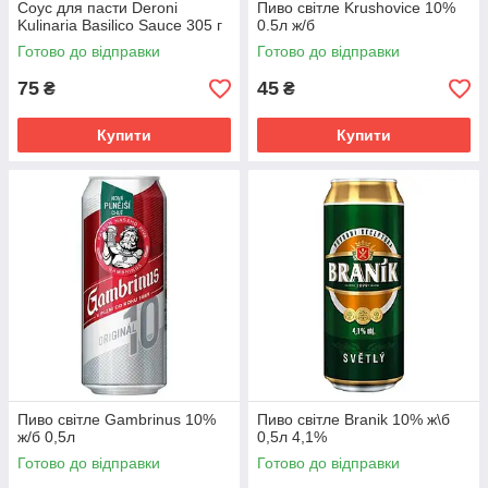
Соус для пасти Deroni
Пиво світле Krushovice 10%
Kulinaria Basilico Sauce 305 г
0.5л ж/б
Готово до відправки
Готово до відправки
75
45
₴
₴
Купити
Купити
Пиво світле Gambrinus 10%
Пиво світле Branik 10% ж\б
ж/б 0,5л
0,5л 4,1%
Готово до відправки
Готово до відправки