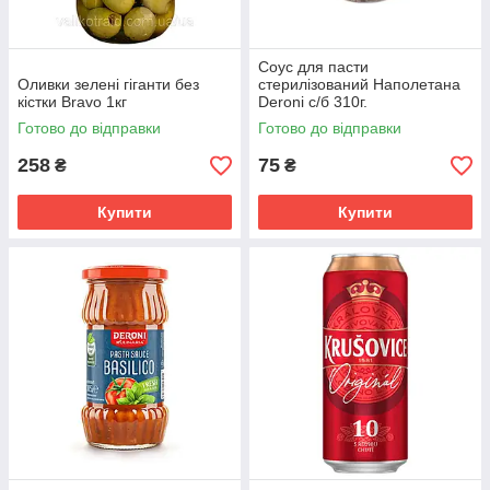
Соус для пасти
Оливки зелені гіганти без
стерилізований Наполетана
кістки Bravо 1кг
Deroni с/б 310г.
Готово до відправки
Готово до відправки
258
75
₴
₴
Купити
Купити