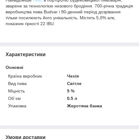
зварене за технологією низового бродіння. 700-річна традиція
виробництва пива Budvar і 90-денний період дозрівання
тільки посилюють його унікальність. Містить 5,0% алк,
показник гіркості 22 IBU.
Характеристики
Основні
Країна виробник
Чехія
Вид пива
Світле
Міцність
5 %
Об`єм
0.5 л
Упаковка
Жерстяна банка
Умови доставки