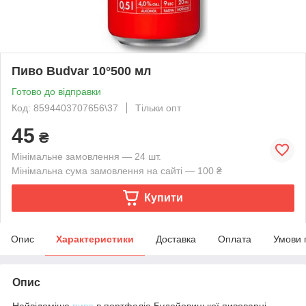
Пиво Budvar 10°500 мл
Готово до відправки
Код: 8594403707656\37
Тільки опт
45
₴
Мінімальне замовлення — 24 шт.
Мінімальна сума замовлення на сайті — 100 ₴
Купити
Опис
Характеристики
Доставка
Оплата
Умови 
Опис
Найвідоміше
пиво
в портфоліо Будейовицької пивоварні,