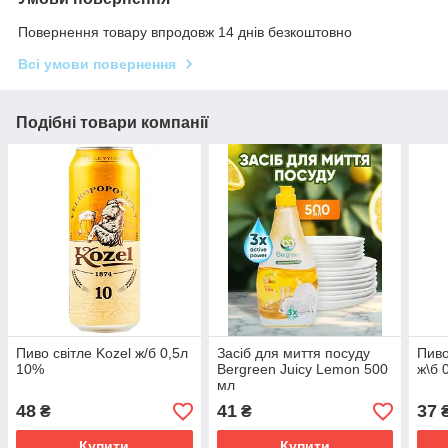
Повернення товару впродовж 14 днів безкоштовно
Всі умови повернення
Подібні товари компанії
Пиво світле Kozel ж/б 0,5л
Засіб для миття посуду
Пиво
10%
Bergreen Juicy Lemon 500
ж\б 
мл
48
41
37
₴
₴
Купити
Купити