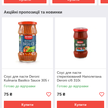
Акційні пропозиції та новинки
Соус для пасти
Соус для пасти Deroni
стерилізований Наполетана
Kulinaria Basilico Sauce 305 г
Deroni с/б 310г.
Готово до відправки
Готово до відправки
75
75
₴
₴
Купити
Купити