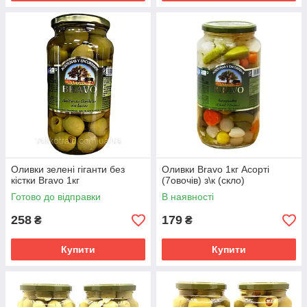
Оливки зелені гіганти без
Оливки Bravo 1кг Асорті
кістки Bravо 1кг
(7овочів) з\к (скло)
Готово до відправки
В наявності
258
179
₴
₴
Купити
Купити