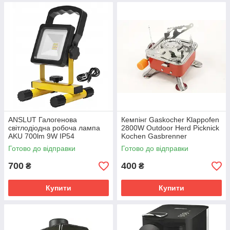
ANSLUT Галогенова
Кемпінг Gaskocher Klappofen
світлодіодна робоча лампа
2800W Outdoor Herd Picknick
AKU 700lm 9W IP54
Kochen Gasbrenner
Backhiking Ofen Butan, Rot -
Готово до відправки
Готово до відправки
алюміній
700
400
₴
₴
Купити
Купити