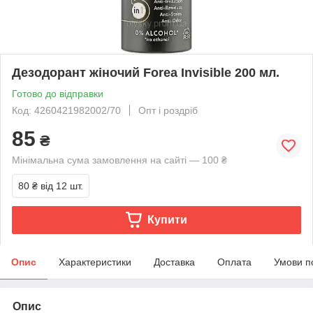
Дезодорант жіночий Forea Invisible 200 мл.
Готово до відправки
Код: 4260421982002/70
Опт і роздріб
85
₴
Мінімальна сума замовлення на сайті — 100 ₴
80 ₴
від 12 шт.
Купити
Опис
Характеристики
Доставка
Оплата
Умови п
Опис