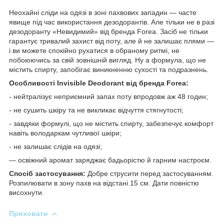
Неохайні сліди на одязі в зоні пахвових западин — часте
явище під час використання дезодорантів. Але тільки не в разі
дезодоранту «Невидимий» від бренда Forea. Засіб не тільки
гарантує тривалий захист від поту, але й не залишає плями —
і ви можете спокійно рухатися в обраному ритмі, не
побоюючись за свій зовнішній вигляд. Ну а формула, що не
містить спирту, запобігає виникненню сухості та подразнень.
Особливості Invisible Deodorant від бренда Forea:
- нейтралізує неприємний запах поту впродовж аж 48 годин;
- не сушить шкіру та не викликає відчуття стягнутості;
- завдяки формулі, що не містить спирту, забезпечує комфорт
навіть володаркам чутливої шкіри;
- не залишає слідів на одязі;
— освіжний аромат заряджає бадьорістю й гарним настроєм.
Спосіб застосування:
Добре струсити перед застосуванням.
Розпилювати в зону пахв на відстані 15 см. Дати повністю
висохнути.
Приховати