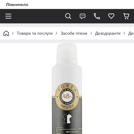
Лімончело
Товари та послуги
Засоби гігієни
Дезодоранти
Де