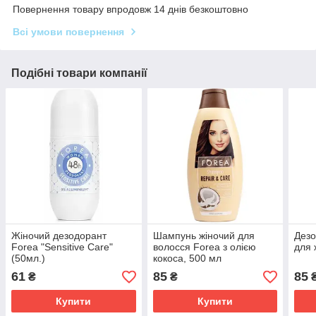
Повернення товару впродовж 14 днів безкоштовно
Всі умови повернення
Подібні товари компанії
Жіночий дезодорант
Шампунь жіночий для
Дезо
Forea "Sensitive Care"
волосся Forea з олією
для 
(50мл.)
кокоса, 500 мл
61
85
85
₴
₴
Купити
Купити