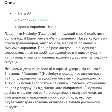
Опис
Вага 90 г
Виробник
Haslerky
Країна виробник Чехия
Льодяники Haslerky (Гашлерки) — чудовий спосіб позбутися
болю в горлі! Відомі чеські м'ятні льодяники Hasserky йдуть на
основі трав-шалфея, анісової олії, меліси та ромашки зі
смаком смородини. Процес розсмоктування льодяників
використовується як засіб, що відволікає в різних ситуаціях,
наприклад, у разі хвилювання, відмови від куріння та подібних
ситуацій.
Яка чеська дитина не знає ці лікарські цукерки від кашлю?
Знамениті "Гашлерки" (Ha↑lerky) справедливо вважаються
найпопулярнішими та відомими чеськими льодяниками. У
1917 р. їх почав виробляти Франтишок Лготський, отримавши
рецепт у подарунок від віденського підприємця. Льодяники
досі виготовляються за його рецептом із льодяної маси, до
якої додається лакричний сироп, ефірні олії, екстракт
лікувальних трав і аптечне активоване вугілля рослинного
походження.