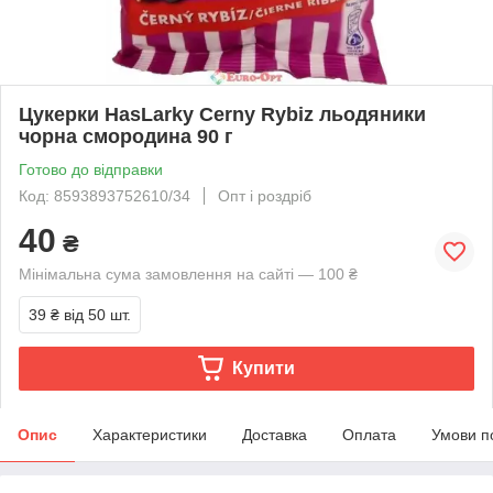
Цукерки HasLarky Cerny Rybiz льодяники
чорна смородина 90 г
Готово до відправки
Код: 8593893752610/34
Опт і роздріб
40
₴
Мінімальна сума замовлення на сайті — 100 ₴
39 ₴
від 50 шт.
Купити
Опис
Характеристики
Доставка
Оплата
Умови п