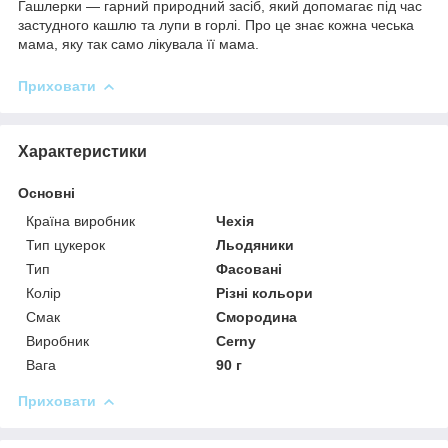
Гашлерки — гарний природний засіб, який допомагає під час
застудного кашлю та лупи в горлі. Про це знає кожна чеська
мама, яку так само лікувала її мама.
Приховати
Характеристики
Основні
Країна виробник
Чехія
Тип цукерок
Льодяники
Тип
Фасовані
Колір
Різні кольори
Смак
Смородина
Виробник
Cerny
Вага
90 г
Приховати