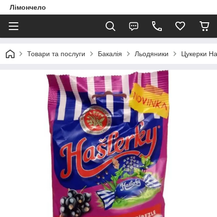
Лімончело
Товари та послуги
Бакалія
Льодяники
Цукерки Ha