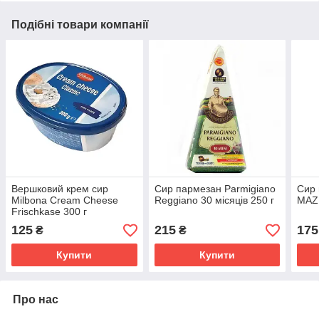
Подібні товари компанії
Вершковий крем сир
Сир пармезан Parmigiano
Сир 
Milbona Cream Cheese
Reggiano 30 місяців 250 г
MAZ
Frischkase 300 г
125
215
175
₴
₴
Купити
Купити
Про нас