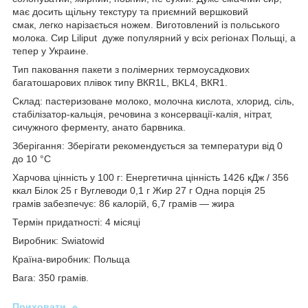
має досить щільну текстуру та приємний вершковий
смак, легко нарізається ножем. Виготовлений із польського
молока. Сир Liliput дуже популярний у всіх регіонах Польщі, а
тепер у Украине.
Тип паковання пакети з полімерних термоусадкових
багатошарових плівок типу ВКR1L, BKL4, ВКR1.
Склад: пастеризоване молоко, молочна кислота, хлорид, сіль,
стабілізатор-кальція, речовина з консервації-калія, нітрат,
сичужного ферменту, анато барвника.
Зберігання: Зберігати рекомендується за температури від 0
до 10 °C
Харчова цінність у 100 г: Енергетична цінність 1426 кДж / 356
ккал Білок 25 г Вуглеводи 0,1 г Жир 27 г Одна порція 25
грамів забезпечує: 86 калорій, 6,7 грамів — жира
Термін придатності: 4 місяці
Виробник: Swiatowid
Країна-виробник: Польща
Вага: 350 грамів.
Приховати