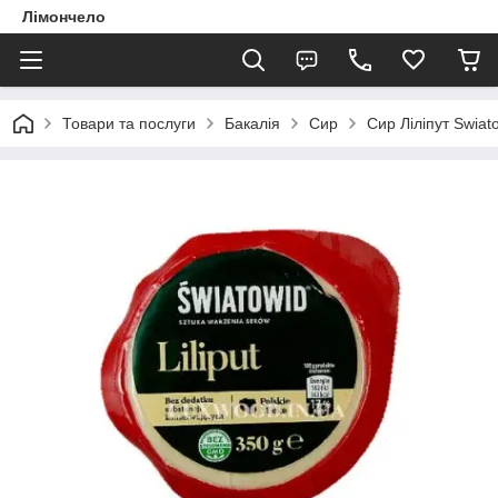
Лімончело
Товари та послуги
Бакалія
Сир
Сир Ліліпут Swiato