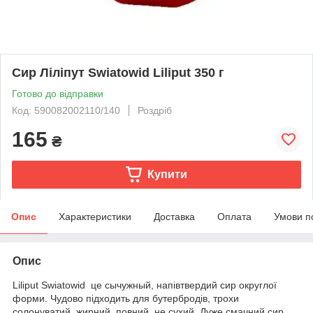
Сир Ліліпут Swiatowid Liliput 350 г
Готово до відправки
Код: 590082002110/140
Роздріб
165
₴
Купити
Опис
Характеристики
Доставка
Оплата
Умови п
Опис
Liliput Swiatowid це сычужный, напівтвердий сир округлої
форми. Чудово підходить для бутербродів, трохи
солонуватий, жирний, повний, не сухий. Дуже смачний сир,