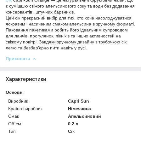
є сумішшю свіжого апельсинового соку та води без додавання
консервантів і штучних барвників.
Цей сік прекрасний вибір для тих, хто хоче насолоджуватися
яскравим і насиченим смаком апельсина в зручному форматі.
Паковання пакетиками робить його ідеальним супроводом
для ланчів, прогулянок, пікніків та інших активностей на
свіжому повітрі. Завдяки зручному дизайну з трубочкою сік
легко та безбар'єрно пити навіть у русі.
Приховати
Характеристики
Основні
Виробник
Capri Sun
Країна виробник
Німеччина
Смак
Апельсиновий
Об`єм
0.2 л
Тип
Сік