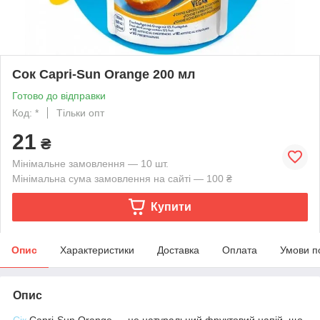
Сок Capri-Sun Orange 200 мл
Готово до відправки
Код: *
Тільки опт
21
₴
Мінімальне замовлення — 10 шт.
Мінімальна сума замовлення на сайті — 100 ₴
Купити
Опис
Характеристики
Доставка
Оплата
Умови п
Опис
Сік
Capri-Sun Orange — це натуральний фруктовий напій, що