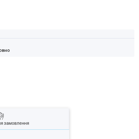
овно
ля замовлення