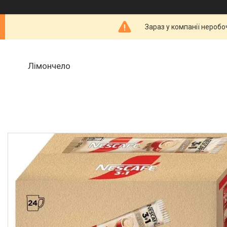
Зараз у компанії неробо
Лімончело