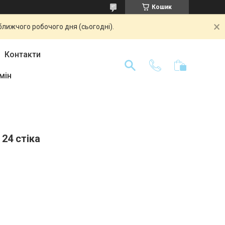
Кошик
ближчого робочого дня (сьогодні).
Контакти
мін
24 стікa