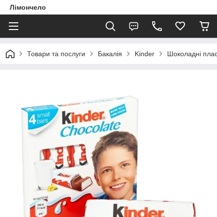
Лімончело
Товари та послуги
Бакалія
Kinder
Шоколадні плас