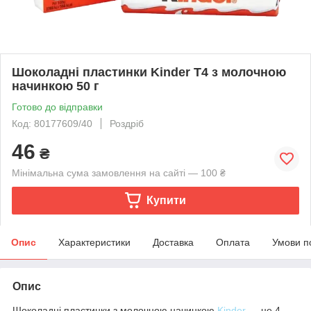
Шоколадні пластинки Kinder T4 з молочною
начинкою 50 г
Готово до відправки
Код: 80177609/40
Роздріб
46
₴
Мінімальна сума замовлення на сайті — 100 ₴
Купити
Опис
Характеристики
Доставка
Оплата
Умови п
Опис
Шоколадні пластинки з молочною начинкою
Kinder
— це 4