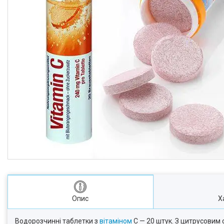
Опис
Х
Водорозчинні таблетки з
вітаміном
C — 20 штук. З цитрусовим