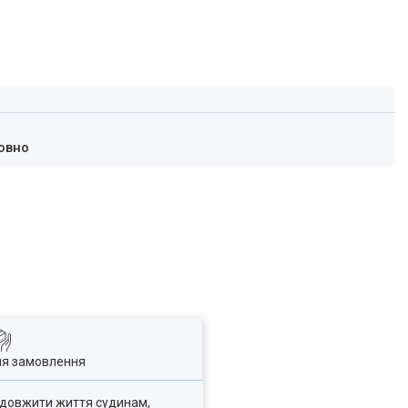
овно
ля замовлення
одовжити життя судинам,