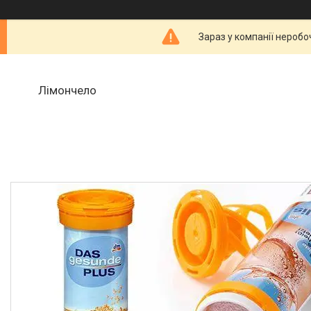
Зараз у компанії неробо
Лімончело