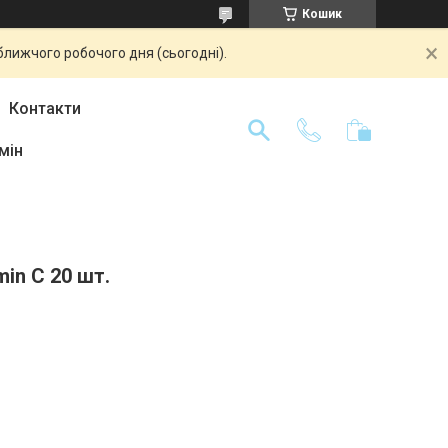
Кошик
ближчого робочого дня (сьогодні).
Контакти
мін
min C 20 шт.