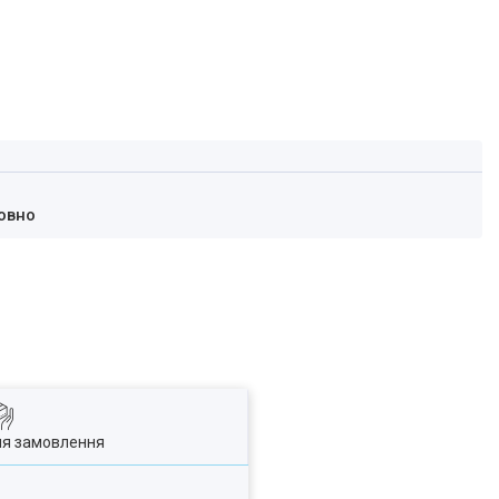
овно
ля замовлення