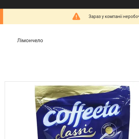
Зараз у компанії неробо
Лімончело