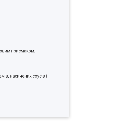
ковим присмаком.
ів, насичених соусів і