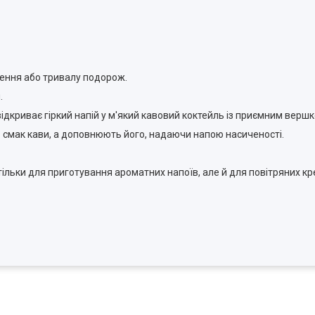
ження або тривалу подорож.
.
ідкриває гіркий напій у м'який кавовий коктейль із приємним верш
 смак кави, а доповнюють його, надаючи напою насиченості.
ільки для приготування ароматних напоїв, але й для повітряних крем