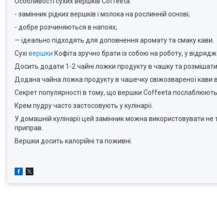
Особливості сухих вершків Coffeeta:
- замінник рідких вершків і молока на рослинній основі;
- добре розчиняються в напоях;
— ідеально підходять для доповнення аромату та смаку кави.
Сухі
вершки
Кофіта зручно брати із собою на роботу, у відряд
Досить додати 1-2 чайні ложки продукту в чашку та розмішати
Додана чайна ложка продукту в чашечку свіжозвареної кави в
Секрет популярності в тому, що вершки Coffeeta послаблюють
Крем пудру часто застосовують у кулінарії.
У домашній кулінарії цей замінник можна використовувати не т
приправ.
Вершки досить калорійні та поживні.