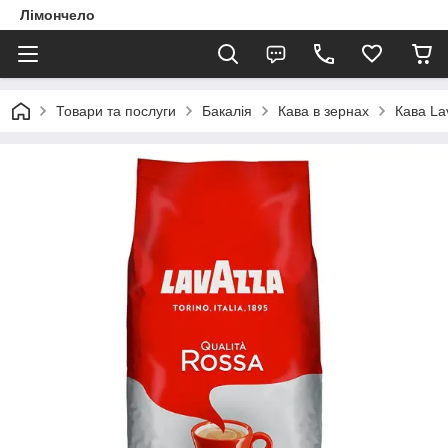
Лімончело
Товари та послуги
Бакалія
Кава в зернах
Кава La