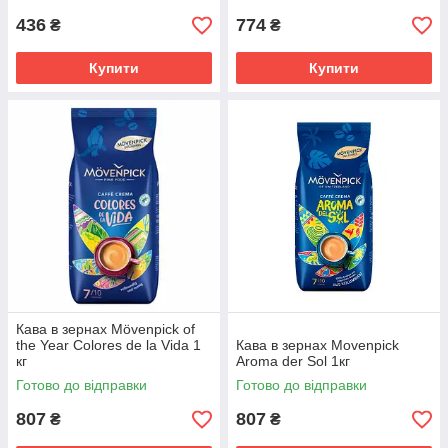
436
774
₴
₴
Купити
Купити
Кава в зернах Mövenpick of
the Year Colores de la Vida 1
Кава в зернах Movenpick
кг
Aroma der Sol 1кг
Готово до відправки
Готово до відправки
807
807
₴
₴