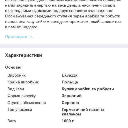
напій зарядить енергією на весь день, а насичений смак із
шоколадними відтінками подарує справжнє задоволення!
Обсмажування середнього ступеня зерен арабіки та робусти
наповнила каву стійким солодким ароматом, який залишиться
в пам'яті надовго.
Приховати
Характеристики
Основні
Виробник
Lavazza
Країна виробник
Польща
Вид кави
Купаж арабіки та робусти
Форма випуску
Зерновий
Ступінь обсмаження
Середня
Тип упаковки
Герметичний пакет із
клапаном
Вага
1000 г