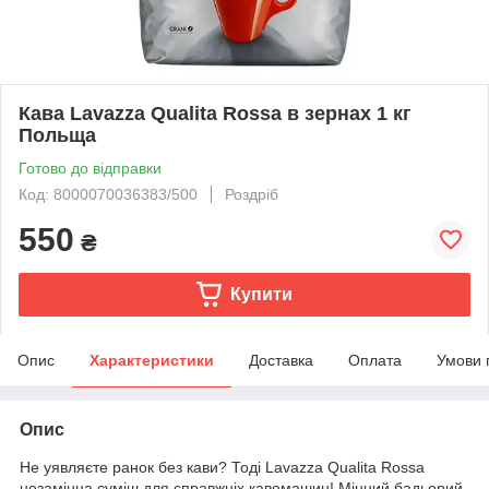
Кава Lavazza Qualita Rossa в зернах 1 кг
Польща
Готово до відправки
Код: 8000070036383/500
Роздріб
550
₴
Купити
Опис
Характеристики
Доставка
Оплата
Умови 
Опис
Не уявляєте ранок без кави? Тоді Lavazza Qualita Rossa
незамінна суміш для справжніх кавомашин! Міцний бадьорий