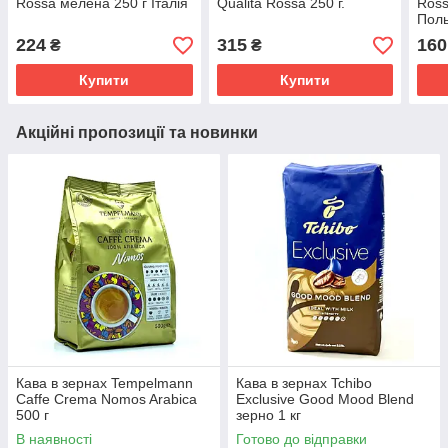
Rossa мелена 250 г Італія
Qualita Rossa 250 г.
Ross
Пол
224
315
160
₴
₴
Купити
Купити
Акційні пропозиції та новинки
Кава в зернах Tempelmann
Кава в зернах Tchibo
Caffe Crema Nomos Arabica
Exclusive Good Mood Blend
500 г
зерно 1 кг
В наявності
Готово до відправки