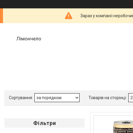
Зараз у компанії неробочи
Лімончело
Фільтри