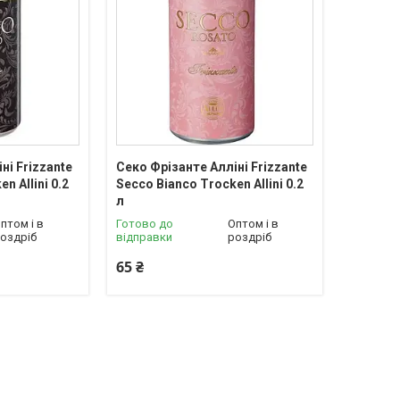
ні Frizzante
Секо Фрізанте Алліні Frizzante
n Allini 0.2
Secco Bianco Trocken Allini 0.2
л
птом і в
Готово до
Оптом і в
оздріб
відправки
роздріб
65 ₴