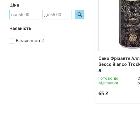
Ціна
Наявність
В наявності
2
Секо Фрізанте Аллі
Secco Bianco Trocke
л
Готово до
О
відправки
р
65 ₴