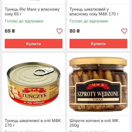
Тунець Rio Mare у власному
Тунець шматковий у
соку 65 г
власному соку M&K 170 г
Готово до відправки
Готово до відправки
69
80
₴
₴
Купити
Купити
Тунець шматкової в олії M&K
Шпроти копчені в олії MK
170 г
250g