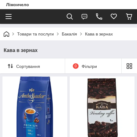
Лімончело
Товари та послуги
Бакалія
Кава в зернах
Кава в зернах
Сортування
0
Фільтри