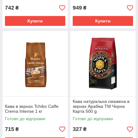
742
949
₴
₴
Купити
Купити
Кава натуральна смажена в
Кава в зернах Tchibo Caffe
зернах Арабіка TM Чорна
Crema Intense 1 кг
Карта 500 g
Готово до відправки
Готово до відправки
715
327
₴
₴