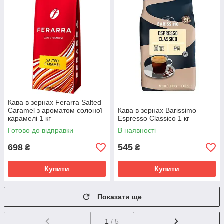
Кава в зернах Ferarra Salted
Caramel з ароматом солоної
Кава в зернах Barissimo
карамелі 1 кг
Espresso Classico 1 кг
Готово до відправки
В наявності
698
545
₴
₴
Купити
Купити
Показати ще
1
/ 5