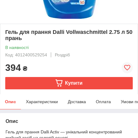
Гель для прання Dalli Vollwaschmittel 2.75 л 50
прань
В наявності
Код: 4012400529254
Роздріб
394
₴
Купити
Опис
Характеристики
Доставка
Оплата
Умови п
Опис
Гель для прання Dalli Activ — унікальний концентрований
мийний засіб на гелевій основі.