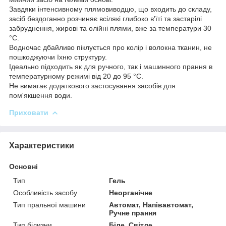
Завдяки інтенсивному плямовиводцю, що входить до складу,
засіб бездоганно розчиняє всілякі глибоко в'їті та застарілі
забруднення, жирові та олійні плями, вже за температури 30
°C.
Водночас дбайливо піклується про колір і волокна тканин, не
пошкоджуючи їхню структуру.
Ідеально підходить як для ручного, так і машинного прання в
температурному режимі від 20 до 95 °C.
Не вимагає додаткового застосування засобів для
пом'якшення води.
Приховати
Характеристики
Основні
Тип
Гель
Особливість засобу
Неорганічне
Тип пральної машини
Автомат, Напівавтомат,
Ручне прання
Тип білизни
Біле, Світле