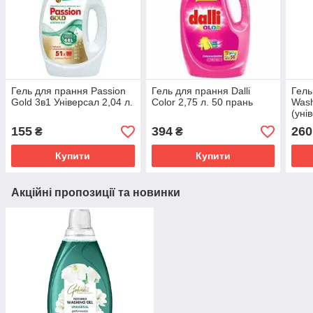
Гель для прання Passion
Гель для прання Dalli
Гель
Gold 3в1 Універсал 2,04 л.
Color 2,75 л. 50 прань
Wash
(уні
пран
155
394
260
₴
₴
Купити
Купити
Акційні пропозиції та новинки