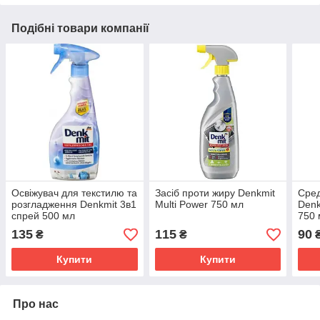
Подібні товари компанії
Освіжувач для текстилю та
Засіб проти жиру Denkmit
Сред
розгладження Denkmit 3в1
Multi Power 750 мл
Denk
спрей 500 мл
750 
135
115
90
₴
₴
Купити
Купити
Про нас