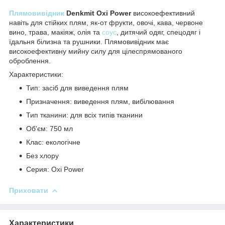
Плямовивідник
Denkmit Oxi Power
високоефективний
навіть для стійких плям, як-от фрукти, овочі, кава, червоне
вино, трава, макіяж, олія та
соус
, дитячий одяг, спецодяг і
їдальня білизна та рушники. Плямовивідник має
високоефективну мийну силу для цілеспрямованого
оброблення.
Характеристики:
Тип: засіб для виведення плям
Призначення: виведення плям, вибілювання
Тип тканини: для всіх типів тканини
Об'єм: 750 мл
Клас: екологічне
Без хлору
Серия: Oxi Power
Приховати
Характеристики