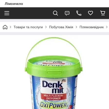
Лімончело
Товари та послуги
Побутова Хімія
Плямовивідник