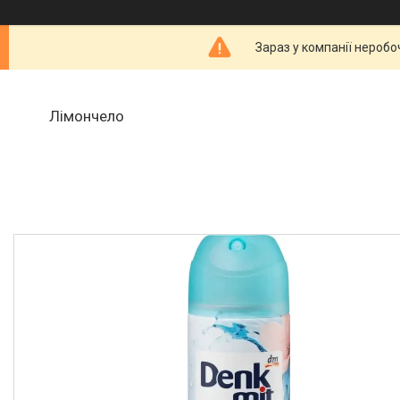
Зараз у компанії неробо
Лімончело