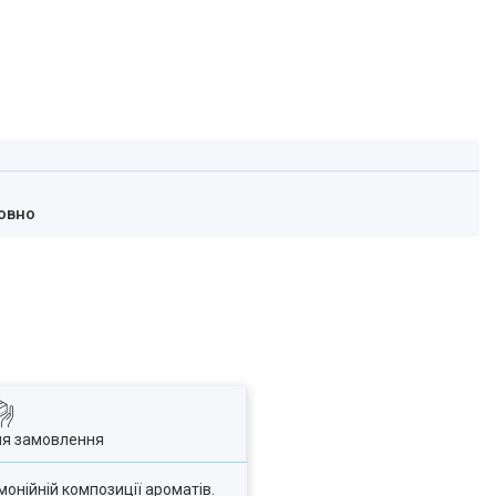
овно
ля замовлення
онійній композиції ароматів.