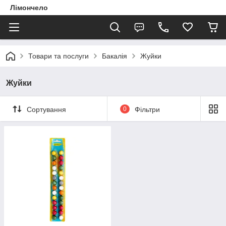
Лімончело
Товари та послуги
Бакалія
Жуйки
Жуйки
Сортування
0
Фільтри