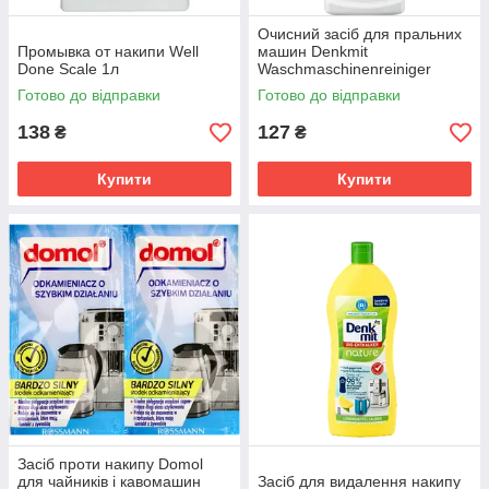
Очисний засіб для пральних
Промывка от накипи Well
машин Denkmit
Done Scale 1л
Waschmaschinenreiniger
250мл
Готово до відправки
Готово до відправки
138
127
₴
₴
Купити
Купити
Засіб проти накипу Domol
для чайників і кавомашин
Засіб для видалення накипу